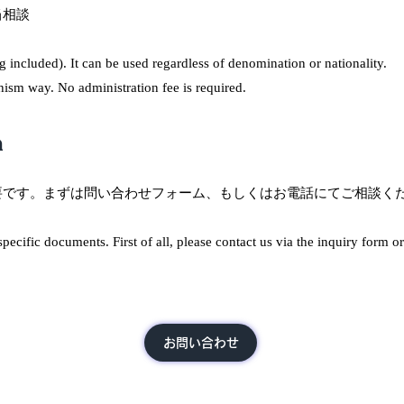
相談​
g included). It can be used regardless of denomination or nationality.
hism way. No administration fee is required.
n
要です。まずは問い合わせフォーム、もしくはお電話にてご相談く
specific documents. First of all, please contact us via the inquiry form 
お問い合わせ