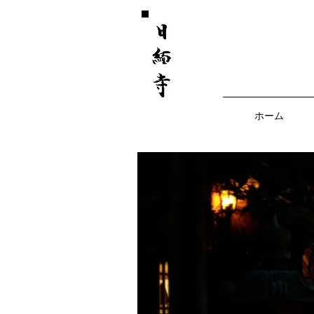
​宗教法人立正宗 大本山日緬寺
ホーム