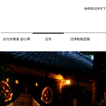
静岡県沼津市下
永代供養墓 妙の華
送骨
沼津動物霊園