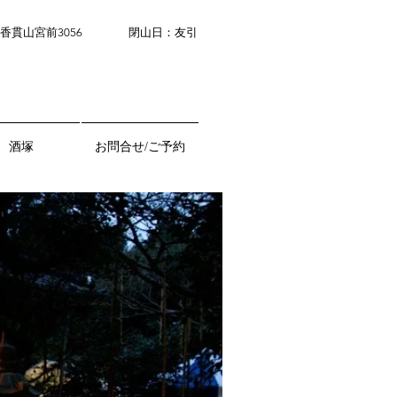
香貫山宮前3056
閉山日：友引
tel 055 931 1536
酒塚
お問合せ/ご予約